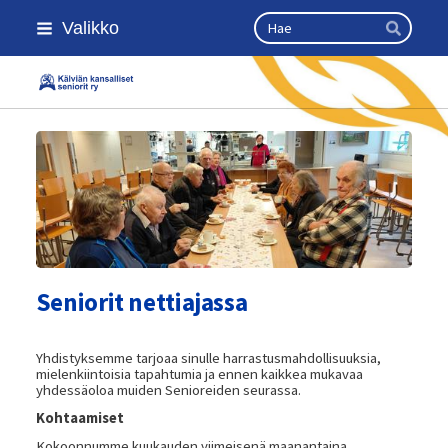
Siirry
Haku
Valikko
sivun
Hae
sisältöön
Kansallinen senioriliitto
Seniorit nettiajassa
Yhdistyksemme tarjoaa sinulle harrastusmahdollisuuksia,
mielenkiintoisia tapahtumia ja ennen kaikkea mukavaa
yhdessäoloa muiden Senioreiden seurassa.
Kohtaamiset
Kokoonnumme kuukauden viimeisenä maanantaina.