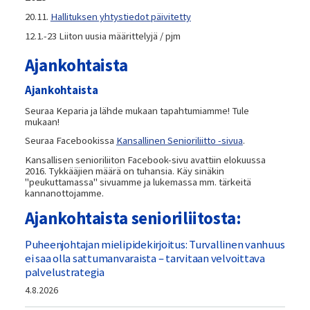
20.11.
Hallituksen yhtystiedot päivitetty
12.1.-23 Liiton uusia määrittelyjä / pjm
Ajankohtaista
Ajankohtaista
Seuraa Keparia ja lähde mukaan tapahtumiamme! Tule
mukaan!
Seuraa Facebookissa
Kansallinen Senioriliitto -sivua
.
Kansallisen senioriliiton Facebook-sivu avattiin elokuussa
2016. Tykkääjien määrä on tuhansia. Käy sinäkin
"peukuttamassa" sivuamme ja lukemassa mm. tärkeitä
kannanottojamme.
Ajankohtaista senioriliitosta:
Puheenjohtajan mielipidekirjoitus: Turvallinen vanhuus
ei saa olla sattumanvaraista – tarvitaan velvoittava
palvelustrategia
4.8.2026