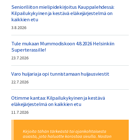
Senioriliiton mielipidekirjoitus Kauppalehdessä:
Kilpailukykyinen ja kestävä eläkejärjestelmä on
kaikkien etu
3.8.2026
Tule mukaan Mummodiskoon 4.8.2026 Helsinkiin
Superterassille!
23.7.2026
Varo huijaria ja opi tunnistamaan huijausviestit
22.7.2026
Otimme kantaa: Kilpailukykyinen ja kestävä
eläkejärjestelmä on kaikkien etu
11.7.2026
Kirjoita tähän tärkeästä tai ajankohtaisesta
asiasta, jota haluatte korostaa sivulla. Noston