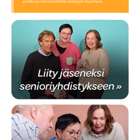
erottuva väri kiinnittää selaajan huomion.