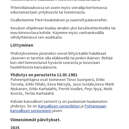
Yhteistilaisuuksissa on usein myös vierailija kertomassa
edustamastaan yrityksestä tai toiminnasta.
Osallistumme Piirin koulutuksiin ja suunnitt.palavereihin.
Kesäisin ohjelmaan kuuluu ainakin yksi kesäteatterimatka tai
muu kiinnostava kohde. Käymme myös vanhainkodilla
viihdyttämässä sen asukkaita.
Liittyminen
Yhdistyksemme jäseneksi voivat liittyä kaikki halukkaat.
Jäsenen ei tarvitse olla eläkkeellä tai jonkin ikäinen. Riittää
kun olet kiinnostunut hyvästä seurasta ja toisistaan
huolehtivista kansalaisista.
Yhdistys on perustettu 12.03.1981
Puheenjohtajina ovat toimineet Toivo Suonperä, Erkki
Torvela, Erkki Ylitalo, Eeva Märsylä, Jussi Isotalo,Vesa-Matti
Niskanen, Erkki Karhulahti, Pentti Vuollet, Pirjo Ypyä, Matti
Kivistö, Terttu Karhulahti
Kälviän kansalliset seniorit ry on puolueisiin kuulumaton
yhdistys. Se on
Kansallisen senioriliiton
ja
Pohjanmaan
kansallisen senioripiirin
jäsen.
Viimeisimmät päivitykset.
2025