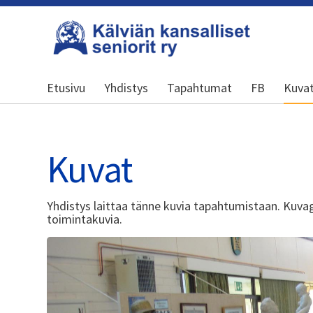
Siirry
sivun
sisältöön
Kansallinen senioriliitto
Etusivu
Yhdistys
Tapahtumat
FB
Kuva
Kuvat
Yhdistys laittaa tänne kuvia tapahtumistaan. Kuva
toimintakuvia.