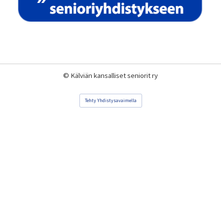
©
Kälviän kansalliset seniorit ry
Tehty Yhdistysavaimella