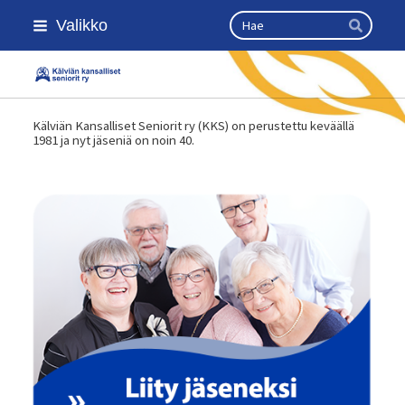
Siirry
Haku
Valikko
sivun
Hae
sisältöön
Kansallinen senioriliitto
Kälviän Kansalliset Seniorit ry (KKS) on perustettu keväällä
1981 ja nyt jäseniä on noin 40.