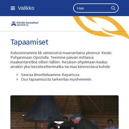
Siirry
Haku
Valikko
sivun
Hae
sisältöön
Kansallinen senioriliitto
Tapaamiset
Kokoonnumme kk viimeisenä maanantaina yleensä Keski-
Pohjanmaan Opistolla. Teemme päivän mittaisia
maakuntaretkiä silloin tällöin. Kesäisin ohjelmaan kuuluu
ainakin yksi kesäteatterimatka tai muu kiinnostava kohde.
Seuraa ilmoitteluamme Keparissa.
⁠⁠⁠⁠⁠⁠⁠Osa tapaamisista tarkentuu myöhemmin.